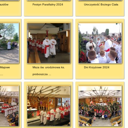
jazdów
Festyn Parafialny 2024
Uroczystość Bożego Ciała
 Majowe
Msza św. urodzinowa ks.
Dni Krzyżowe 2024
...
proboszcza ...