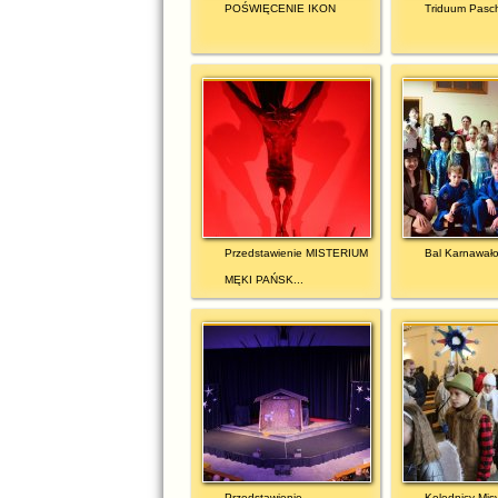
POŚWIĘCENIE IKON
Triduum Pasc
Przedstawienie MISTERIUM
Bal Karnawał
MĘKI PAŃSK...
Przedstawienie
Kolędnicy Mis