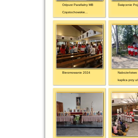
Odpust Parafialny MB
Święcenie Po
Częstochowskie...
Bierzmowanie 2024
Nabożeństwo
kaplica przy ul.