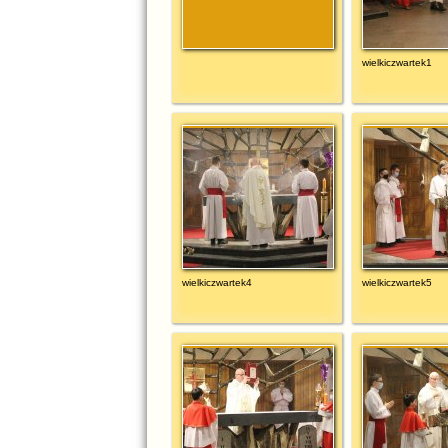
wielkiczwartek1
wielkiczwartek4
wielkiczwartek5