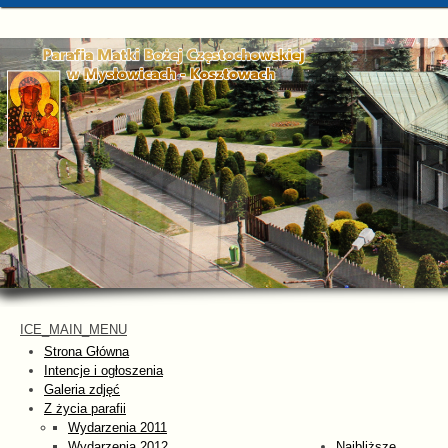
ICE_MAIN_MENU
Strona Główna
Intencje i ogłoszenia
Galeria zdjęć
Z życia parafii
Wydarzenia 2011
Wydarzenia 2012
Najbliższe