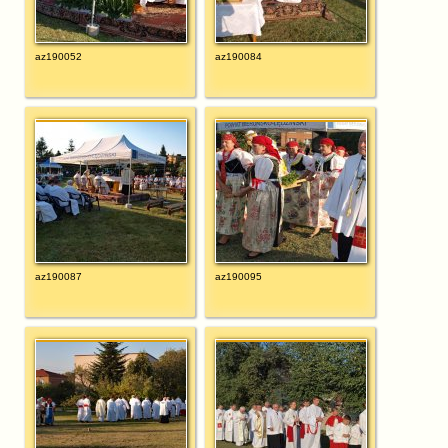
az190052
az190084
az190087
az190095