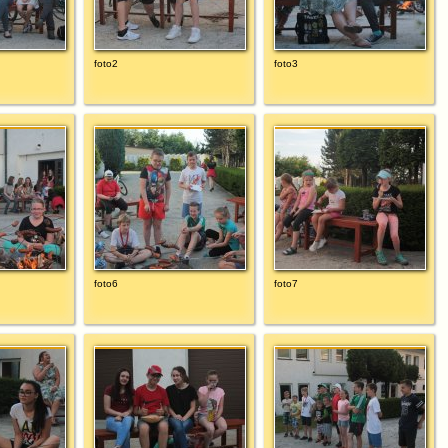
foto2
foto3
foto6
foto7