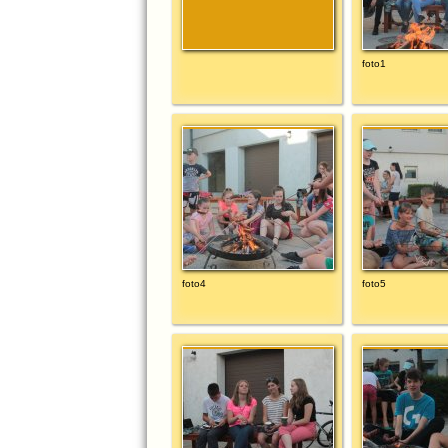
foto1
foto4
foto5