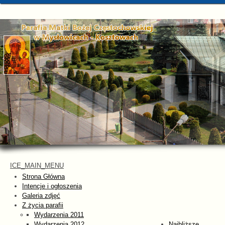
ICE_MAIN_MENU
Strona Główna
Intencje i ogłoszenia
Galeria zdjęć
Z życia parafii
Wydarzenia 2011
Wydarzenia 2012
Najbliższe