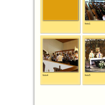
foto1
foto4
foto5