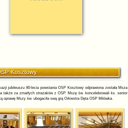
 OSP Kosztowy
okazji jubileuszu 90-lecia powstania OSP Kosztowy odprawiona została Msza
in, a także za zmarłych strażaków z OSP. Mszę św. koncelebrowali ks. senior
tą oprawę Mszy św. ubogaciła swą grą Orkiestra Dęta OSP Milówka.