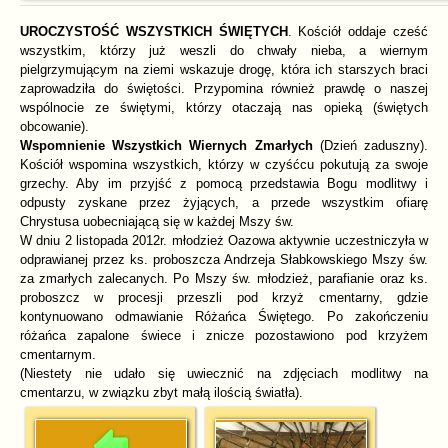
UROCZYSTOŚĆ WSZYSTKICH ŚWIĘTYCH
. Kościół oddaje cześć
wszystkim, którzy już weszli do chwały nieba, a wiernym
pielgrzymującym na ziemi wskazuje drogę, która ich starszych braci
zaprowadziła do świętości. Przypomina również prawdę o naszej
wspólnocie ze świętymi, którzy otaczają nas opieką (świętych
obcowanie).
Wspomnienie Wszystkich Wiernych Zmarłych
(Dzień zaduszny).
Kościół wspomina wszystkich, którzy w czyśćcu pokutują za swoje
grzechy. Aby im przyjść z pomocą przedstawia Bogu modlitwy i
odpusty zyskane przez żyjących, a przede wszystkim ofiarę
Chrystusa uobecniającą się w każdej Mszy św.
W dniu 2 listopada 2012r. młodzież Oazowa aktywnie uczestniczyła w
odprawianej przez ks. proboszcza Andrzeja Słabkowskiego Mszy św.
za zmarłych zalecanych. Po Mszy św. młodzież, parafianie oraz ks.
proboszcz w procesji przeszli pod krzyż cmentarny, gdzie
kontynuowano odmawianie Różańca Świętego. Po zakończeniu
różańca zapalone świece i znicze pozostawiono pod krzyżem
cmentarnym.
(Niestety nie udało się uwiecznić na zdjęciach modlitwy na
cmentarzu, w związku zbyt małą ilością światła).