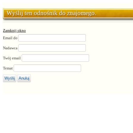
Wyślij ten odnośnik do znajomego.
Zamknij okno
Email do
Nadawca
Twój email
Temat
Wyślij
Anuluj